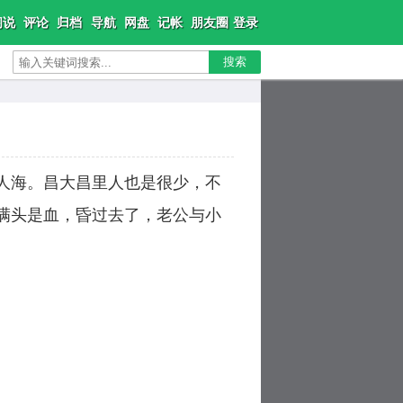
闲说
评论
归档
导航
网盘
记帐
朋友圈
登录
搜索
人海。昌大昌里人也是很少，不
满头是血，昏过去了，老公与小