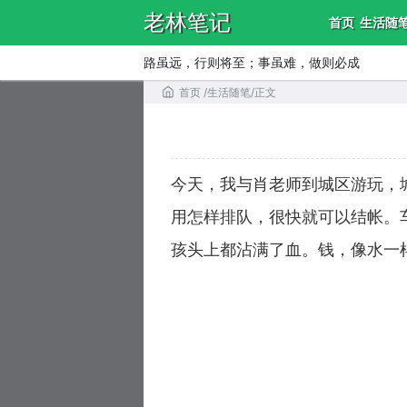
老林笔记
首页
生活随
路虽远，行则将至；事虽难，做则必成
首页
/
生活随笔
/
正文
今天，我与肖老师到城区游玩，
用怎样排队，很快就可以结帐。
孩头上都沾满了血。钱，像水一