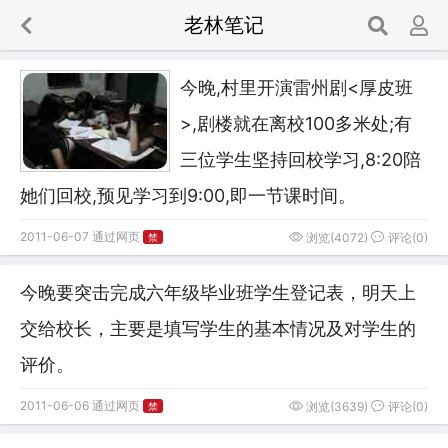
老林笔记

今晚,村里开演雷州剧<厚皮班
>,剧楼就在离校100多米处;有
三位学生坚持回校学习,8:20陪
她们回校,预见学习到9:00,即一节课时间。
2011-06-07 通过网页
浏览(4072)
评论(0)
禁
今晚要突击完成六年级毕业班学生登记表，明天上
交给校长，主要是填写学生的基本情况及对学生的
评价。
2011-06-06 通过网页
浏览(3639)
评论(0)
禁